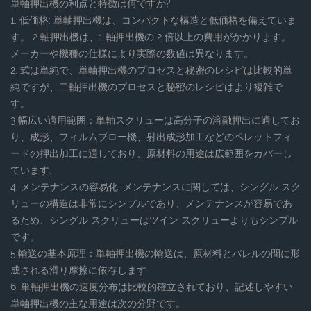
単軸押出機の利点と特徴は何ですか?
1. 低価格: 単軸押出機は、コンパクトな構造と低価格を備えていま
す。 2 軸押出機は、1 軸押出機の 2 倍以上の費用がかかります。
メーカーや機種の仕様により実際の数値は異なります。
2. 式は単純で、単軸押出機のプロセスと秘密のレシピは比較的単
純ですが、二軸押出機のプロセスと秘密のレシピはより複雑で
す。
3.幅広い適用範囲：単軸スクリューは高分子の溶融押出に適してお
り、成形、フィルムブロー機、射出成形加工などのペレットフィ
ードの押出加工に適しており、原材料の用途は広範囲をカバーし
ています.
4. メンテナンスの容易化: メンテナンスに関しては、シングル スク
リューの構造は非常にシンプルであり、メンテナンスが容易であ
るため、シングル スクリューはツイン スクリューよりもシンプル
です。
5.輸送の基本原理：単軸押出機の輸送は、原材料とバレルの間に形
成される滑り摩擦に依存します
6. 単軸押出機の速度分布は比較的確立されており、記述しやすい
単軸押出機の主な用途は次の分野です。